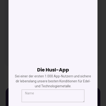
mit marktüblichem Aufschlag.
Gebühren zusätzlich
zzgl. gesetzlicher
Steuern, Zölle oder Abgaben
, falls
anwendbar.
8. App-Nutzungskosten
Die App selbst ist
kostenfrei
.
Kosten entstehen nur für Produkte/Transaktionen.
Die Husl-App
Sei einer der ersten 1.000 App-Nutzern und sichere
dir lebenslang unsere besten Konditionen für Edel-
und Technologiemetalle.
4,8 | 4k+ Downloads
Laden Sie die App und investieren