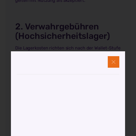
gelten mit Nutzung als akzeptiert.
2. Verwahrgebühren
(Hochsicherheitslager)
Die Lagerkosten richten sich nach der Wallet-Stufe
und werden
monatlich
anteilig berechnet.
Jahresgebühren:
Gold, Silber, Platin, Palladium
Wallet-Level
Verwahrgebühr (p.a.)
Level 1 (< 250.000 €)
max. 1,75 % p.a.
Level 2 (250.000–1 Mio. €)
max. 1,75 % p.a.
Level 3 (> 1 Mio. €)
max. 1.75 % p.a.
Level 4 (> 10 Mio. €)
individuell
Verrechnung erfolgt
in Asset-Einheiten
(z. B.
Goldgramm).