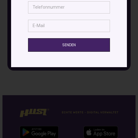
Sie in echte Werte!
Laden Sie die App herunter und profitieren Sie
von einem einfachen Zugang zu physischem
Gold, Silber und strategischen Metallen.
Investieren Sie in echte Werte – jederzeit und
überall.
SENDEN